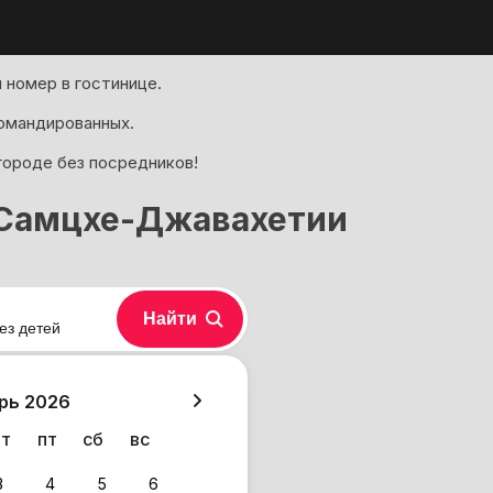
номер в гостинице.
омандированных.
городе без посредников!
 Самцхе-Джавахетии
Найти
ез детей
хазия
рь 2026
чт
пт
сб
вс
3
4
5
6