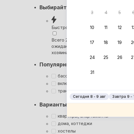
Кэшбэк
Выбирайте лучшее
3
4
5
Вернём 
после о
Быстрое бронирование
10
11
12
1
Выбира
Всего 2 минуты, без
17
18
19
2
ожидания ответа от
Мгновен
хозяина
24
25
26
2
Кэшбэк
Популярные фильтры
Заброни
31
Подроб
бассейн
включён завтрак
трансфер
Сегодня 8 - 9 авг
Завтра 9 - 
Варианты размещения
квартиры, апартаменты
дома, коттеджи
хостелы