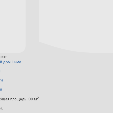
мент
й дом Нима
й
ти
ни
2
бщая площадь: 80 м
и,