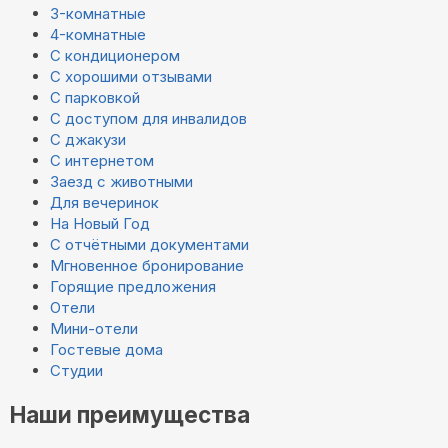
3-комнатные
4-комнатные
С кондиционером
С хорошими отзывами
С парковкой
С доступом для инвалидов
С джакузи
С интернетом
Заезд с животными
Для вечеринок
На Новый Год
С отчётными документами
Мгновенное бронирование
Горящие предложения
Отели
Мини-отели
Гостевые дома
Студии
Наши преимущества