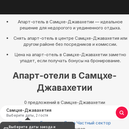
Апарт-отель в Самцхе-Джавахетии — идеальное
решение для недорогого и уединенного отдыха.
Снять апарт-отель в центре Самцхе-Джавахетия или
другом районе без посредников и комиссии.
Цена на апарт-отель в Самцхе-Джавахетии заметно
упадет, если получать бонусы на бронирование.
Апарт-отели в Самцхе-
Джавахетии
0 предложений в Самцхе-Джавахетии
Самцхе-Джавахетия
Выберите даты, 2 гостя
Квартиры
Гостиницы
Дома
Частный сектор
Выберите даты заезда и
Найдём, где остановиться : 0 вариантов