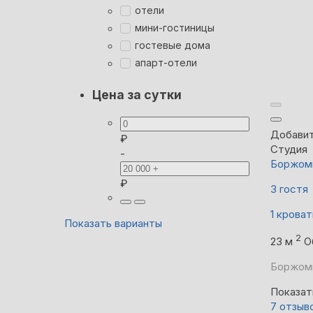
отели
мини-гостиницы
гостевые дома
апарт-отели
Цена за сутки
Добавит
₽
Студия
-
Боржоми
₽
3 гостя
1 кроват
Показать варианты
2
23 м
О
Боржоми
Показат
7 отзыв