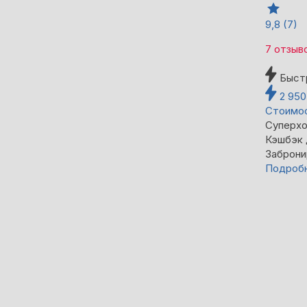
9,8
(7)
7 отзыв
Быст
2 95
Стоимос
Суперхо
Кэшбэк
Заброни
Подроб