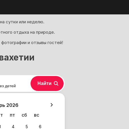
а сутки или неделю.
ртного отдыха на природе.
 фотографии и отзывы гостей!
вахетии
Найти
ез детей
хазия
рь 2026
чт
пт
сб
вс
3
4
5
6