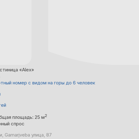
стиница «Alex»
а
тный номер с видом на горы до 6 человек
й
тей
2
бщая площадь: 25 м
нный спрос
, Gamarjveba улица, 87