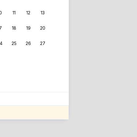
0
11
12
13
7
18
19
20
4
25
26
27
ле оценки проживания.