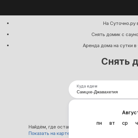
На Суточно.ру 
Снять домик с сауно
Аренда дома на сутки в
Снять 
Куда едем
Нап
Авгус
пн
вт
ср
ч
Найдём, где остановиться : 48 вариантов
Показать на карте