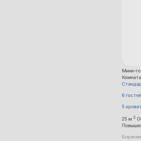
Мини-го
Комнат
Стандар
6 госте
5 крова
2
25 м
О
Повыше
Боржоми