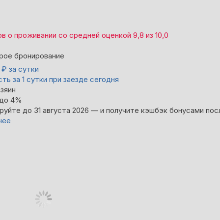
ов
о проживании со средней оценкой
9,8
из
10,0
рое бронирование
0
₽
за сутки
ть за 1 сутки при заезде сегодня
зяин
 до 4%
руйте до 31 августа 2026 — и получите кэшбэк бонусами пос
нее