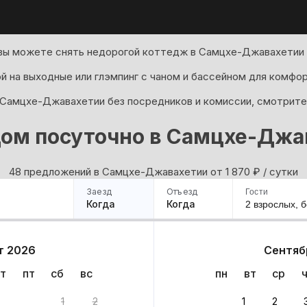
вы можете снять недорогой коттедж в Самцхе-Джавахетии н
й на выходные или глэмпинг с чаном и бассейном для комфо
 Самцхе-Джавахетии без посредников и комиссии, смотрите
дом посуточно в Самцхе-Джа
48 предложений в Самцхе-Джавахетии oт 1 870
₽
/ сутки
Заезд
Отъезд
Гости
Когда
Когда
2 взрослых,
б
ример
Санкт-Петербург
Москва
Сочи
Минск
Казань
Дагестан
Кисловодск
Аб
т 2026
Сентяб
Квартиры
Гостиницы
Дома
Частный сектор
т
пт
сб
вс
пн
вт
ср
1
2
1
2